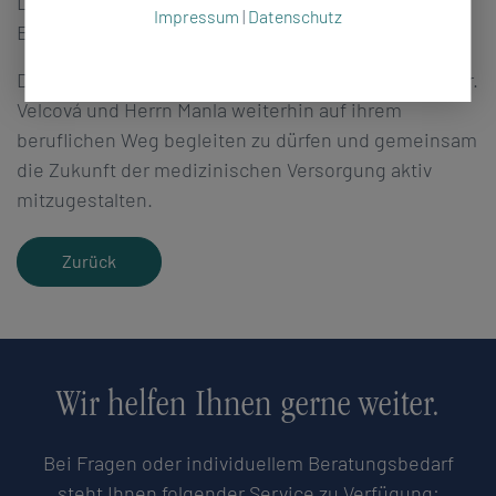
Leistungen und bedankten sich für den engagierten
Impressum
|
Datenschutz
Einsatz im Klinikalltag.
Die Klinik Bad Brambach freut sich darauf, Frau MUDr.
Velcová und Herrn Manla weiterhin auf ihrem
beruflichen Weg begleiten zu dürfen und gemeinsam
die Zukunft der medizinischen Versorgung aktiv
mitzugestalten.
Zurück
Wir helfen Ihnen gerne weiter.
Bei Fragen oder individuellem Beratungsbedarf
steht Ihnen folgender Service zu Verfügung: