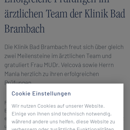
ärztlichen Team der Klinik Bad
Brambach
Die Klinik Bad Brambach freut sich über gleich
zwei Meilensteine im ärztlichen Team und
gratuliert Frau MUDr. Velcová sowie Herrn
Manla herzlich zu ihren erfolgreichen
Prüfungen.
Cookie Einstellungen
Frau MUDr. Velcová hat die Facharztprüfung im
Wir nutzen Cookies auf unserer Website.
Bereich Physikalische und Rehabilitative Medizin
Einige von ihnen sind technisch notwendig,
erfolgreich abgelegt. Mit ihrer fachlichen Kompetenz
während andere uns helfen, diese Website zu
und ihrem engagierten Einsatz unterstützt sie die
verbessern oder zusätzliche Funktionalitäten