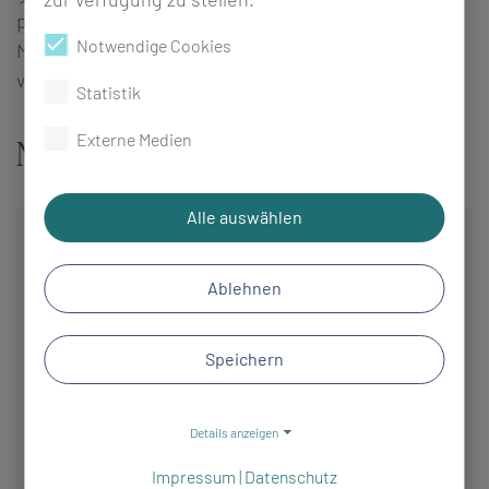
psychischer Belastungen verhindert werden. Im
Notwendige Cookies
Mittelpunkt stehen dabei die Krankheitsfolgen
vornehmlich chronischer Erkrankungen.
Statistik
Externe Medien
Noch Fragen?
Alle auswählen
Patientenverwaltung
Ablehnen
info@carolinum.com
Speichern
+49 (0) 5672 · 181 - 636
+49 (0) 5672 · 181 - 655
Details anzeigen
Erreichbarkeiten
Impressum
|
Datenschutz