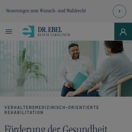
Neuerungen zum Wunsch- und Wahlrecht
Skip to main navigation
Zum Hauptinhalt springen
Skip to page footer
VERHALTENSMEDIZINISCH-ORIENTIERTE
REHABILITATION
Förderung der Gesundheit