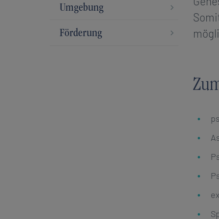
Genes
Umgebung
Somit
mögli
Förderung
Zum
ps
As
Ps
Ps
ex
Sp