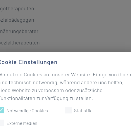
rgotherapeuten
ozialpädagogen
nährungsberater
ezialtherapeuten
Cookie Einstellungen
Wir nutzen Cookies auf unserer Website. Einige von ihne
d in Hand für Ihre Gesundheit
sind technisch notwendig, während andere uns helfen,
diese Website zu verbessern oder zusätzliche
ärke unserer Arbeit liegt in dem kreativen, sich ständig 
unktionalitäten zur Verfügung zu stellen.
rofessionellen Team. Die medizinische Leitung der Klinik
Notwendige Cookies
Statistik
or (zugleich Chefarzt der Reha-Abteilung), der Chefärztin
zten und den Abteilungsleitern, steht für eine offene un
Externe Medien
öglicher Transparenz.