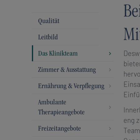
Be
Qualität
Mi
Leitbild
Deswe
(current)
Das Klinikteam
biete
Zimmer & Ausstattung
hervo
Einsa
Ernährung & Verpflegung
Einf
Ambulante
Inner
Therapieangebote
eng z
Freizeitangebote
Teams