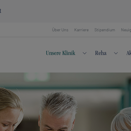
t
Über Uns
Karriere
Stipendium
Neuig
Unsere Klinik
Reha
A
Submenu for "Unsere 
Submen