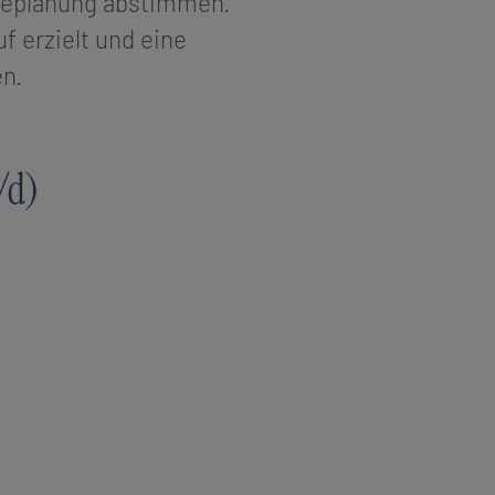
ieplanung abstimmen.
f erzielt und eine
n.
/d)