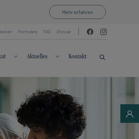
Mehr erfahren
keiten
Formulare
FAQ
Glossar
kut
Aktuelles
Kontakt
Klinik"
u for "Reha"
Submenu for "Akut"
Submenu for "Aktuelles"