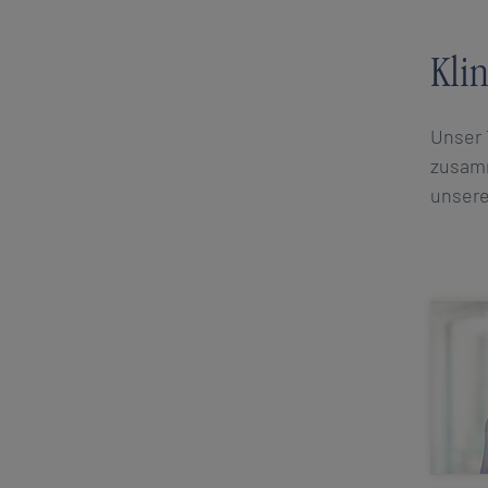
Kli
Unser 
zusamm
unsere