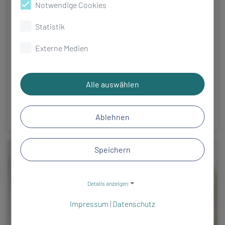
Notwendige Cookies
Porträt: Frau Drogi – Von der
Statistik
Patientin zur Rezeptionistin
Externe Medien
18.06.2025
Bianka Drogi ist vielen als fröhliche und humorvolle
Alle auswählen
Stimme am Empfang der Klinik Bad Steben bekannt
– doch ihre…
Ablehnen
Speichern
Details anzeigen
Impressum
|
Datenschutz