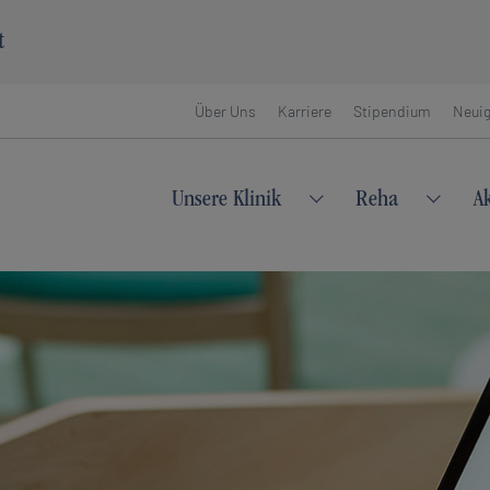
t
Über Uns
Karriere
Stipendium
Neuig
Unsere Klinik
Reha
A
Submenu for "Unsere 
Submen