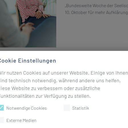
„Bundesweite Woche der Seelis
10. Oktober für mehr Aufklärun
Cookie Einstellungen
Dr. Ebel Klinik Bad K
Wir nutzen Cookies auf unserer Website. Einige von ihne
Firmenlauf
sind technisch notwendig, während andere uns helfen,
diese Website zu verbessern oder zusätzliche
14.09.2024
unktionalitäten zur Verfügung zu stellen.
Unser siebenköpfiges Team des
Notwendige Cookies
Statistik
erfolgreich beim Firmenlauf in Hö
Externe Medien