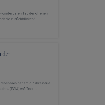
n wunderbaren Tag der offenen
Saalfeld zurückblicken!
n der
Grebenhain hat am 3.7. ihre neue
lanz (PSIA) eröffnet.…