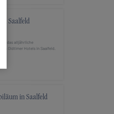
 in Saalfeld
ried das alljährliche
des Oldtimer Hotels in Saalfeld.
biläum in Saalfeld