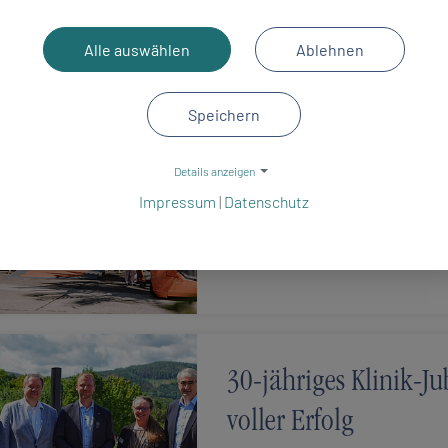
Alle auswählen
Ablehnen
Ebel-dankt-Fest 2024
Speichern
16.08.2024
Am 15.08. feierte die Klinik Bergf
Details anzeigen
Mitarbeiterfest auf dem Gelände 
Impressum
|
Datenschutz
30-jähriges Klinik-Ju
voller Erfolg