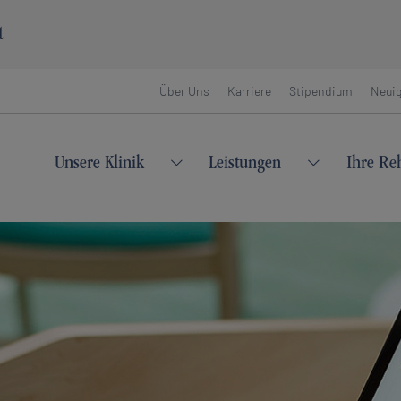
t
Über Uns
Karriere
Stipendium
Neuig
Unsere Klinik
Leistungen
Ihre Re
Submenu for "Unsere Klinik"
Submenu for 