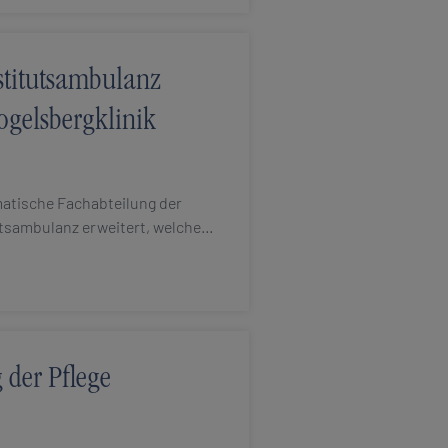
stitutsambulanz
ogelsbergklinik
matische Fachabteilung der
utsambulanz erweitert, welche…
der Pflege