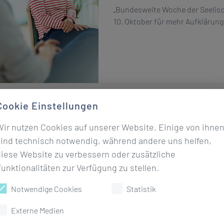
„Bundesweite Woche der Seelis
10. Oktober für mehr Aufklärun
Cookie Einstellungen
Dr. Ebel Klinik Bad K
Wir nutzen Cookies auf unserer Website. Einige von ihne
Firmenlauf
sind technisch notwendig, während andere uns helfen,
diese Website zu verbessern oder zusätzliche
14.09.2024
unktionalitäten zur Verfügung zu stellen.
Unser siebenköpfiges Team des
Notwendige Cookies
Statistik
erfolgreich beim Firmenlauf in Hö
Externe Medien