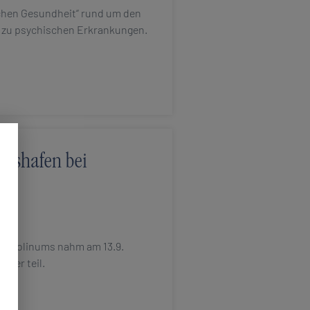
chen Gesundheit“ rund um den
g zu psychischen Erkrankungen.
arlshafen bei
n
 Carolinums nahm am 13.9.
xter teil.