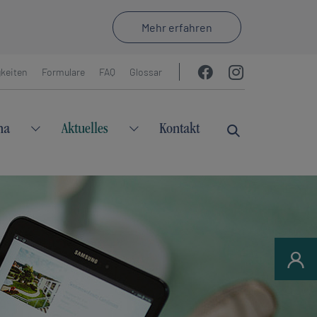
Mehr erfahren
keiten
Formulare
FAQ
Glossar
ha
Aktuelles
Kontakt
"Leistungen"
Submenu for "Ihre Reha"
Submenu for "Aktuelles"