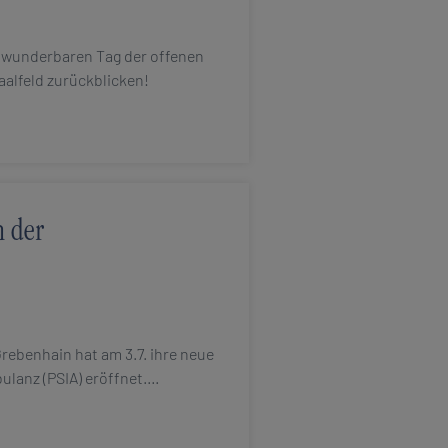
n wunderbaren Tag der offenen
Saalfeld zurückblicken!
n der
Grebenhain hat am 3.7. ihre neue
lanz (PSIA) eröffnet.…