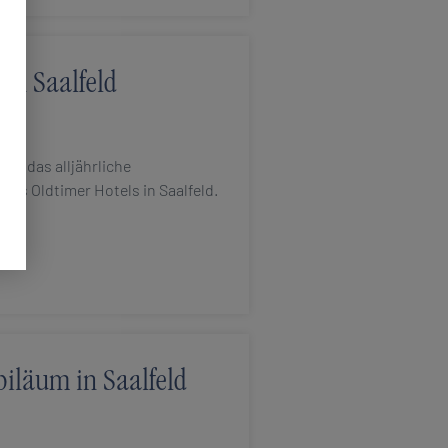
 in Saalfeld
ried das alljährliche
des Oldtimer Hotels in Saalfeld.
biläum in Saalfeld